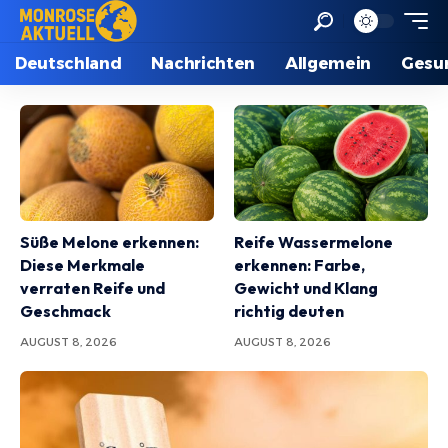
Deutschland
Nachrichten
Allgemein
Gesu
Süße Melone erkennen:
Reife Wassermelone
Diese Merkmale
erkennen: Farbe,
verraten Reife und
Gewicht und Klang
Geschmack
richtig deuten
AUGUST 8, 2026
AUGUST 8, 2026