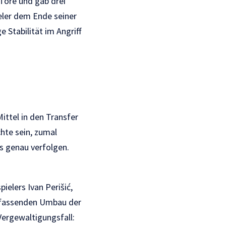
 Tore und gab drei
ieler dem Ende seiner
e Stabilität im Angriff
ttel in den Transfer
hte sein, zumal
s genau verfolgen.
elers Ivan Perišić,
umfassenden Umbau der
Vergewaltigungsfall
: