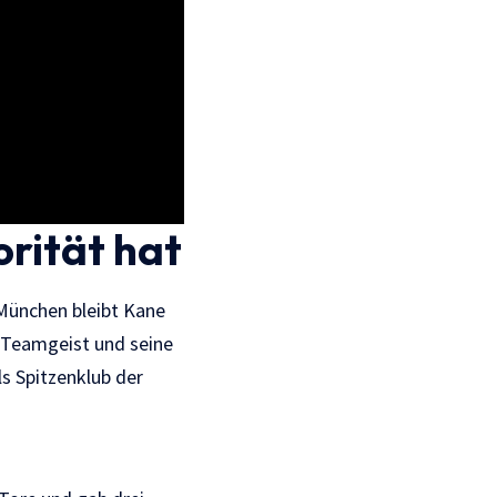
rität hat
 München bleibt Kane
n Teamgeist und seine
ls Spitzenklub der