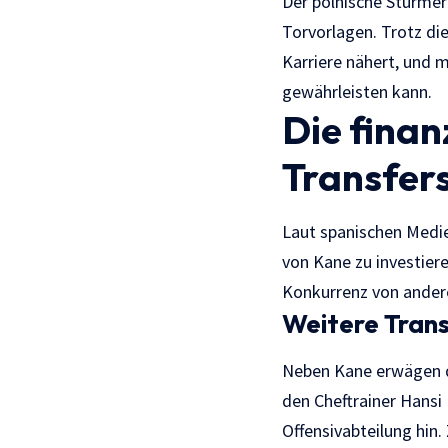
Der polnische Stürmer 
Torvorlagen. Trotz die
Karriere nähert, und m
gewährleisten kann.
Die finan
Transfer
Laut spanischen Medie
von Kane zu investier
Konkurrenz von andere
Weitere Trans
Neben Kane erwägen di
den Cheftrainer Hans
Offensivabteilung hin.