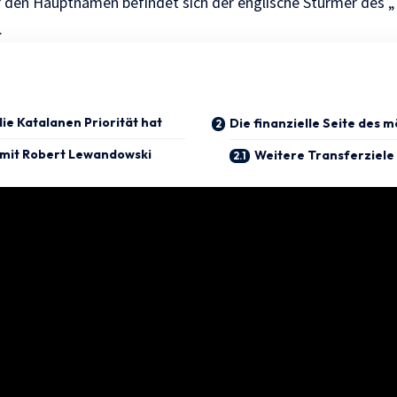
 den Hauptnamen befindet sich der englische Stürmer des „
.
ie Katalanen Priorität hat
Die finanzielle Seite des 
n mit Robert Lewandowski
Weitere Transferziele