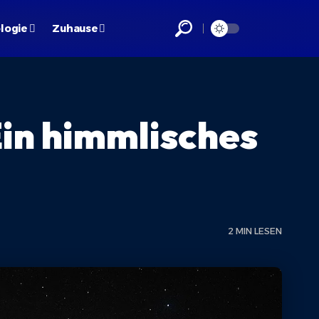
logie
Zuhause
in himmlisches
2 MIN LESEN