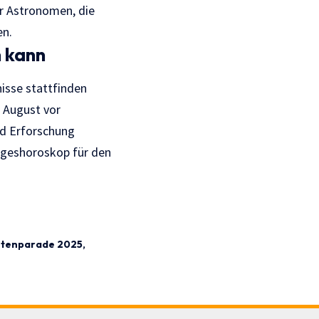
ür Astronomen, die
en.
 kann
nisse stattfinden
 August vor
nd Erforschung
ageshoroskop für den
etenparade 2025