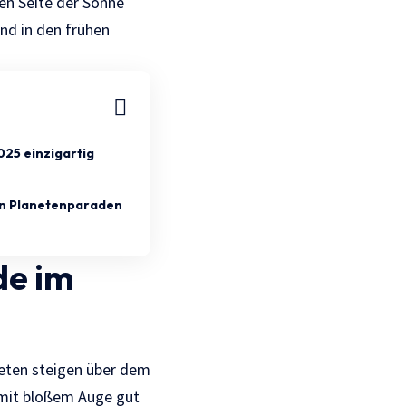
en Seite der Sonne
nd in den frühen
25 einzigartig
n Planetenparaden
de im
neten steigen über dem
e mit bloßem Auge gut