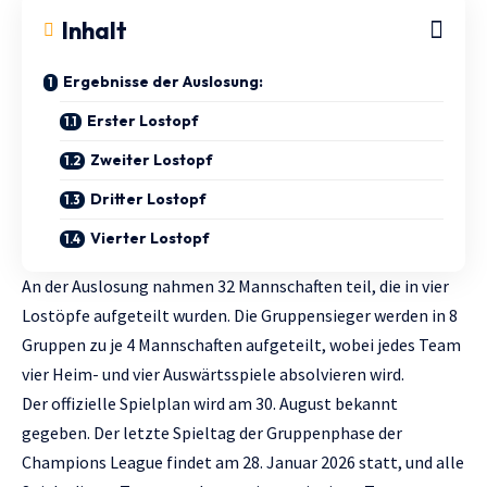
Inhalt
Ergebnisse der Auslosung:
Erster Lostopf
Zweiter Lostopf
Dritter Lostopf
Vierter Lostopf
An der Auslosung nahmen 32 Mannschaften teil, die in vier
Lostöpfe aufgeteilt wurden. Die Gruppensieger werden in 8
Gruppen zu je 4 Mannschaften aufgeteilt, wobei jedes Team
vier Heim- und vier Auswärtsspiele absolvieren wird.
Der offizielle Spielplan wird am 30. August bekannt
gegeben. Der letzte Spieltag der Gruppenphase der
Champions League findet am 28. Januar 2026 statt, und alle