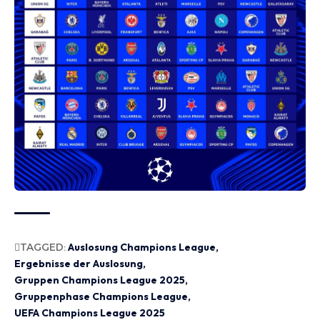
TAGGED:
Auslosung Champions League
Ergebnisse der Auslosung
Gruppen Champions League 2025
Gruppenphase Champions League
UEFA Champions League 2025