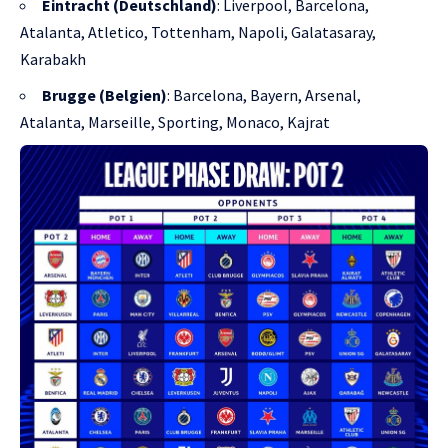
Eintracht (Deutschland)
: Liverpool, Barcelona,
Atalanta, Atletico, Tottenham, Napoli, Galatasaray,
Karabakh
Brugge (Belgien)
: Barcelona, Bayern, Arsenal,
Atalanta, Marseille, Sporting, Monaco, Kajrat