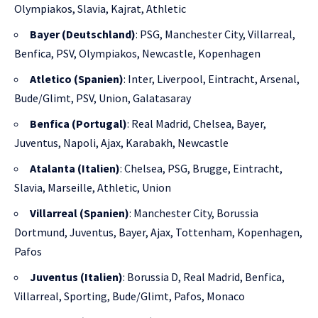
Olympiakos, Slavia, Kajrat, Athletic
Bayer (Deutschland)
: PSG, Manchester City, Villarreal,
Benfica, PSV, Olympiakos, Newcastle, Kopenhagen
Atletico (Spanien)
: Inter, Liverpool, Eintracht, Arsenal,
Bude/Glimt, PSV, Union, Galatasaray
Benfica (Portugal)
: Real Madrid, Chelsea, Bayer,
Juventus, Napoli, Ajax, Karabakh, Newcastle
Atalanta (Italien)
: Chelsea, PSG, Brugge, Eintracht,
Slavia, Marseille, Athletic, Union
Villarreal (Spanien)
: Manchester City, Borussia
Dortmund, Juventus, Bayer, Ajax, Tottenham, Kopenhagen,
Pafos
Juventus (Italien)
: Borussia D, Real Madrid, Benfica,
Villarreal, Sporting, Bude/Glimt, Pafos, Monaco