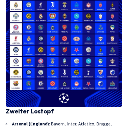
Zweiter Lostopf
Arsenal (England)
: Bayern, Inter, Atletico, Brugge,