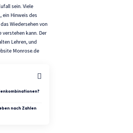
all sein. Viele
, ein Hinweis des
s das Wiedersehen von
 verstehen kann. Der
alten Lehren, und
ebsite
Мonrose.de
hlenkombinationen?
eben nach Zahlen