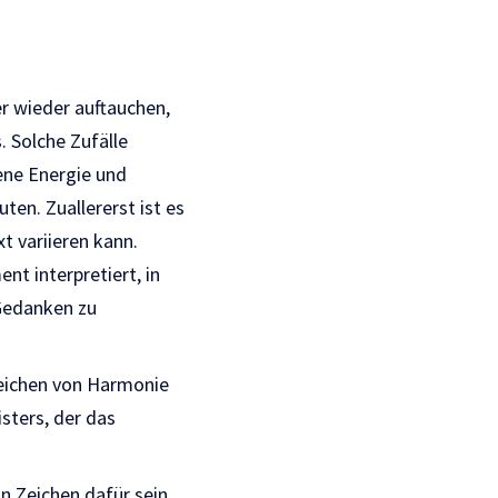
r wieder auftauchen,
. Solche Zufälle
ene Energie und
en. Zuallererst ist es
t variieren kann.
t interpretiert, in
 Gedanken zu
eichen von Harmonie
isters, der das
n Zeichen dafür sein,