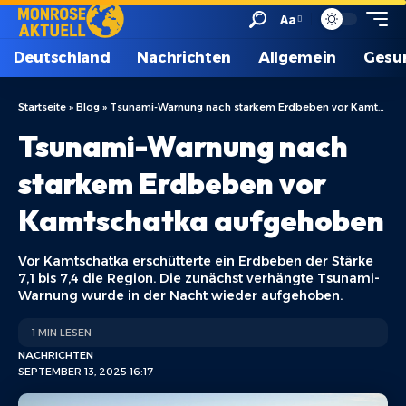
Aa
Deutschland
Nachrichten
Allgemein
Gesu
Startseite
»
Blog
»
Tsunami-Warnung nach starkem Erdbeben vor Kamtschatka aufgehoben
Tsunami-Warnung nach
starkem Erdbeben vor
Kamtschatka aufgehoben
Vor Kamtschatka erschütterte ein Erdbeben der Stärke
7,1 bis 7,4 die Region. Die zunächst verhängte Tsunami-
Warnung wurde in der Nacht wieder aufgehoben.
1 MIN LESEN
NACHRICHTEN
SEPTEMBER 13, 2025 16:17