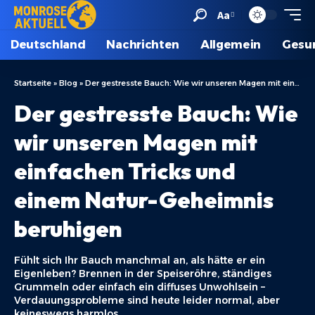
Aa
Deutschland
Nachrichten
Allgemein
Gesu
Startseite
»
Blog
»
Der gestresste Bauch: Wie wir unseren Magen mit einfachen Tricks und einem Natur-Geheimnis beruhigen
Der gestresste Bauch: Wie
wir unseren Magen mit
einfachen Tricks und
einem Natur-Geheimnis
beruhigen
Fühlt sich Ihr Bauch manchmal an, als hätte er ein
Eigenleben? Brennen in der Speiseröhre, ständiges
Grummeln oder einfach ein diffuses Unwohlsein –
Verdauungsprobleme sind heute leider normal, aber
keineswegs harmlos.