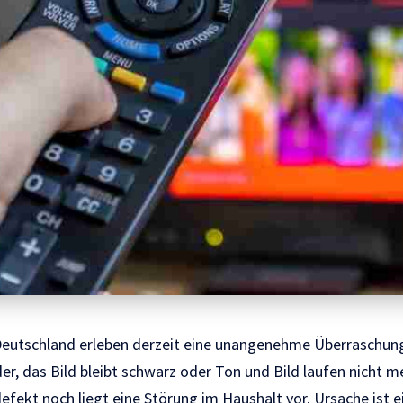
Deutschland erleben derzeit eine unangenehme Überraschung.
r, das Bild bleibt schwarz oder Ton und Bild laufen nicht me
efekt noch liegt eine Störung im Haushalt vor. Ursache ist 