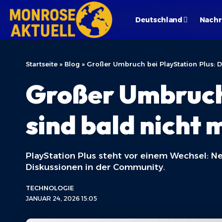
Deutschland
Nachr
Startseite
»
Blog
»
Großer Umbruch bei PlayStation Plus: D
Großer Umbruch 
sind bald nicht
PlayStation Plus steht vor einem Wechsel: Ne
Diskussionen in der Community.
TECHNOLOGIE
JANUAR 24, 2026 15:05