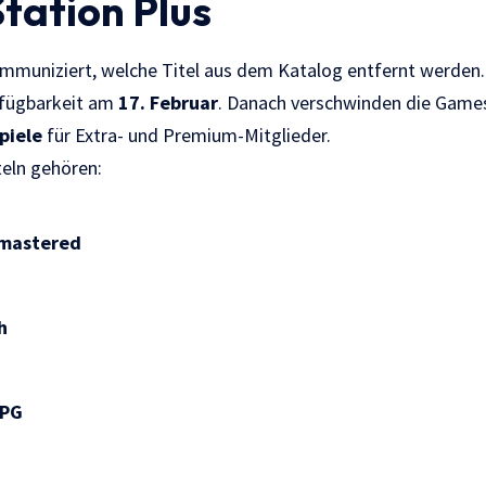
tation Plus
ommuniziert, welche Titel aus dem Katalog entfernt werden. 
rfügbarkeit am
17. Februar
. Danach verschwinden die Game
piele
für Extra- und Premium-Mitglieder.
teln gehören:
emastered
h
RPG