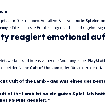
rnum
s jetzt für Diskussionen. Vor allem Fans von
Indie-Spielen be
a einige Titel als feste Empfehlungen galten und regelmäßig
y reagiert emotional auf 
b
 Netzwerken wird intensiv über die Änderungen bei
PlayStati
lt dabei der Name
Cult of the Lamb
, der für viele zu den st
icht
Cult of the Lamb
– das war eines der best
ult of the Lamb
ist so ein gutes Spiel. Ich hät
ber PS Plus gespielt.“