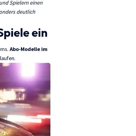
 und Spielern einen
onders deutlich
piele ein
tems.
Abo-Modelle im
laufen.