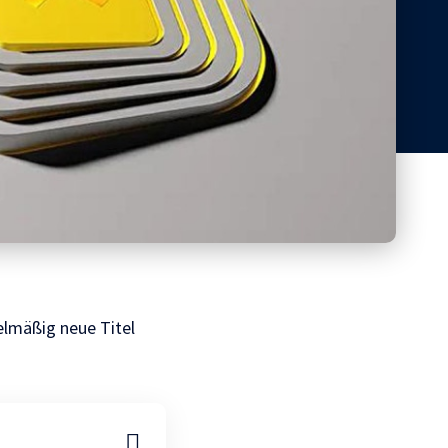
elmäßig neue Titel