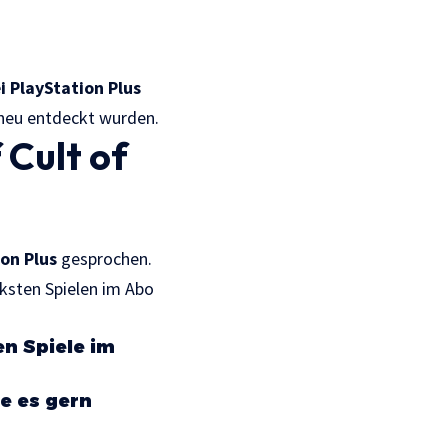
i PlayStation Plus
 neu entdeckt wurden.
Cult of
on Plus
gesprochen.
ärksten Spielen im Abo
en Spiele im
te es gern