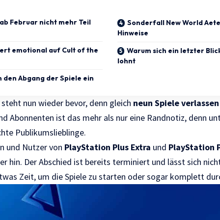
 ab Februar nicht mehr Teil
Sonderfall New World Aet
Hinweise
rt emotional auf Cult of the
Warum sich ein letzter Blic
lohnt
 den Abgang der Spiele ein
steht nun wieder bevor, denn gleich
neun Spiele verlassen
nd Abonnenten ist das mehr als nur eine Randnotiz, denn un
chte Publikumslieblinge.
n und Nutzer von
PlayStation Plus Extra
und
PlayStation 
r hin. Der Abschied ist bereits terminiert und lässt sich nic
twas Zeit, um die Spiele zu starten oder sogar komplett dur