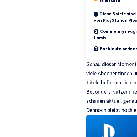
Diese Spiele sind
von PlayStation Plus
Community reagie
Lamb
Fachleute ordnen
Genau dieser Moment 
viele Abonnentinnen u
Titeln befinden sich e
Besonders Nutzerinne
schauen aktuell genaue
Dennoch bleibt noch e