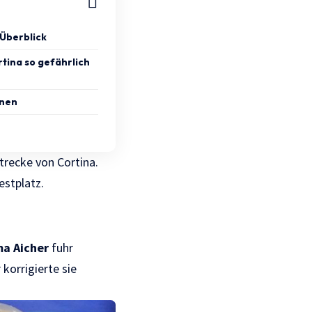
 Überblick
tina so gefährlich
nnen
trecke von Cortina.
estplatz.
a Aicher
fuhr
korrigierte sie