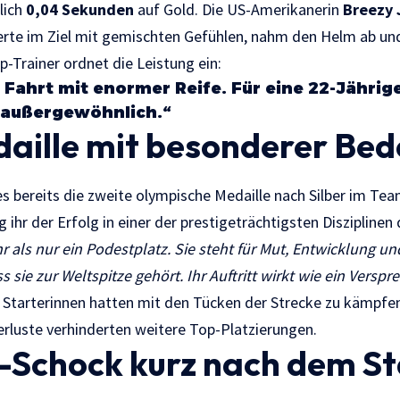
lich
0,04 Sekunden
auf Gold. Die US-Amerikanerin
Breezy 
ierte im Ziel mit gemischten Gefühlen, nahm den Helm ab und
-Trainer ordnet die Leistung ein:
 Fahrt mit enormer Reife. Für eine 22-Jährige
 außergewöhnlich.“
daille mit besonderer Be
es bereits die zweite olympische Medaille nach Silber im Te
 ihr der Erfolg in einer der prestigeträchtigsten Disziplinen 
r als nur ein Podestplatz. Sie steht für Mut, Entwicklung u
s sie zur Weltspitze gehört. Ihr Auftritt wirkt wie ein Verspr
Starterinnen hatten mit den Tücken der Strecke zu kämpfen
verluste verhinderten weitere Top-Platzierungen.
-Schock kurz nach dem St