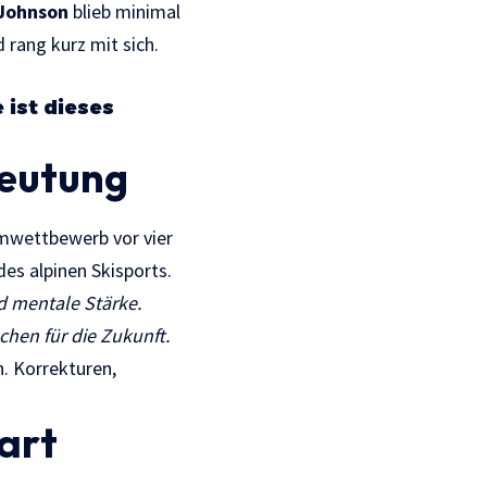
Johnson
blieb minimal
 rang kurz mit sich.
 ist dieses
deutung
amwettbewerb vor vier
des alpinen Skisports.
nd mentale Stärke.
echen für die Zukunft.
. Korrekturen,
art