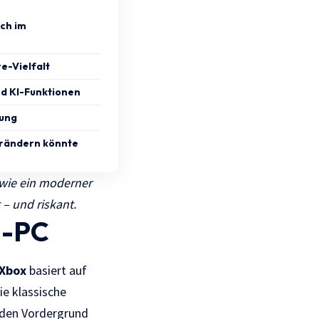
uch im
e-Vielfalt
d KI-Funktionen
rung
erändern könnte
 wie ein moderner
– und riskant.
g-PC
Xbox
basiert auf
ie klassische
n den Vordergrund