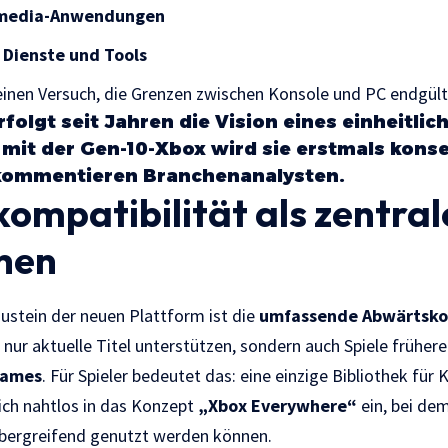
timedia-Anwendungen
 Dienste und Tools
einen Versuch, die Grenzen zwischen Konsole und PC endgült
folgt seit Jahren die Vision eines einheitlic
mit der Gen-10-Xbox wird sie erstmals kons
kommentieren Branchenanalysten.
ompatibilität als zentral
hen
ustein der neuen Plattform ist die
umfassende Abwärtskom
 nur aktuelle Titel unterstützen, sondern auch Spiele frühe
Games
. Für Spieler bedeutet das: eine einzige Bibliothek für
sich nahtlos in das Konzept
„Xbox Everywhere“
ein, bei de
bergreifend genutzt werden können.