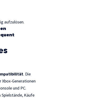
ig aufzulösen.
hen
equent
es
patibilität
. Die
rer Xbox-Generationen
 Konsole und PC.
m Spielstände, Käufe