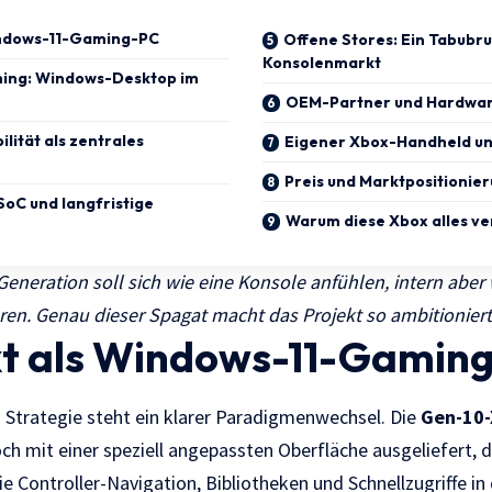
indows-11-Gaming-PC
Offene Stores: Ein Tabubr
Konsolenmarkt
ming: Windows-Desktop im
OEM-Partner und Hardwar
lität als zentrales
Eigener Xbox-Handheld un
Preis und Marktpositionie
oC und langfristige
Warum diese Xbox alles v
eration soll sich wie eine Konsole anfühlen, intern aber
en. Genau dieser Spagat macht das Projekt so ambitioniert 
t als Windows-11-Gamin
Strategie steht ein klarer Paradigmenwechsel. Die
Gen-10-
h mit einer speziell angepassten Oberfläche ausgeliefert, d
 Controller-Navigation, Bibliotheken und Schnellzugriffe i