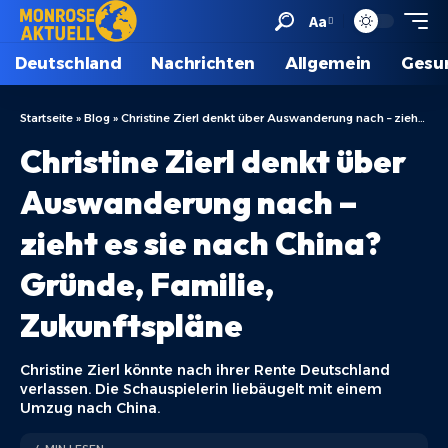
Aa
Deutschland
Nachrichten
Allgemein
Gesu
Startseite
»
Blog
»
Christine Zierl denkt über Auswanderung nach – zieht es sie nach China? Gründe, Familie, Zukunftspläne
Christine Zierl denkt über
Auswanderung nach –
zieht es sie nach China?
Gründe, Familie,
Zukunftspläne
Christine Zierl könnte nach ihrer Rente Deutschland
verlassen. Die Schauspielerin liebäugelt mit einem
Umzug nach China.