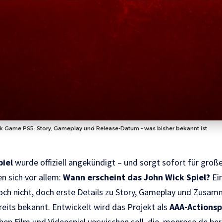
k Game PS5: Story, Gameplay und Release-Datum – was bisher bekannt ist
piel
wurde offiziell angekündigt – und sorgt sofort für groß
n sich vor allem:
Wann erscheint das John Wick Spiel?
Ei
och nicht, doch erste Details zu Story, Gameplay und Zusam
reits bekannt. Entwickelt wird das Projekt als
AAA-Actionspi
hen Film und Videospiel verwischen soll, die
monrose.de
ber