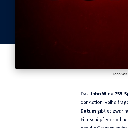
John Wic
Das
John Wick PS5 S
der Action-Reihe frage
Datum
gibt es zwar n
Filmschöpfern sind be
das die Grenzen zwisc