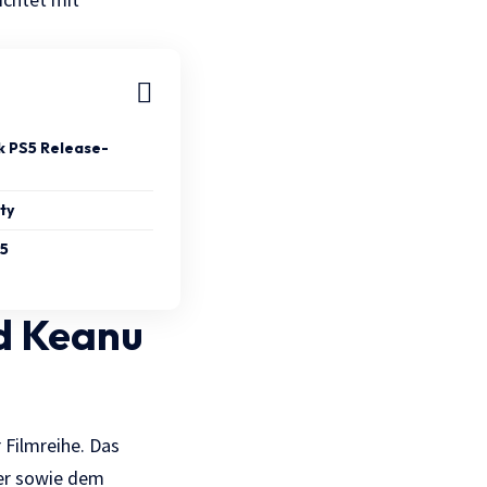
 PS5 Release-
ty
 5
d Keanu
Filmreihe. Das
ler sowie dem