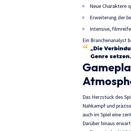
Neue Charaktere sp
Erweiterung der b
Intensive, filmreif
Ein Branchenanalyst b
„Die Verbindu
Genre setzen
Gameplay
Atmosph
Das Herzstück des Spie
Nahkampf und präzisem
auch im Spiel eine zent
Darüber hinaus erwarte