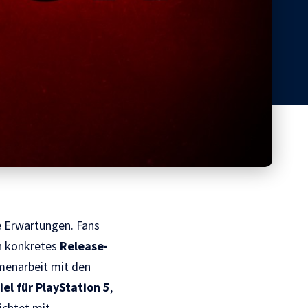
e Erwartungen. Fans
n konkretes
Release-
menarbeit mit den
el für PlayStation 5
,
ichtet mit