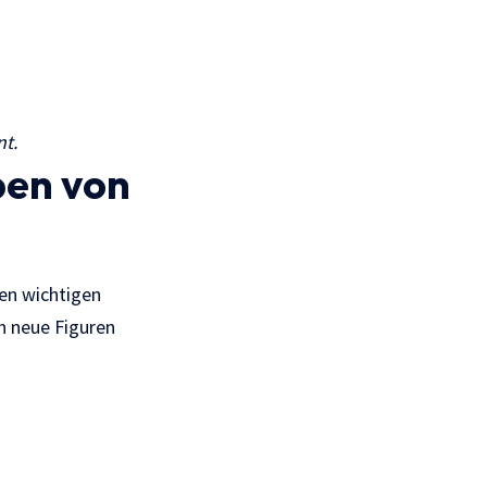
nt.
ben von
nen wichtigen
h neue Figuren