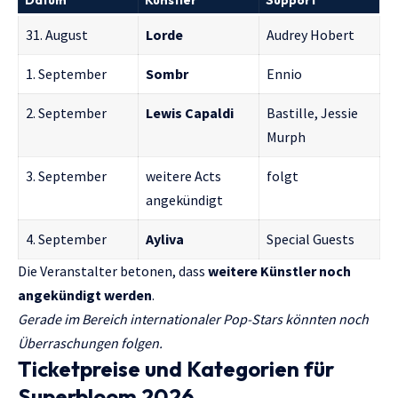
Datum
Künstler
Support
31. August
Lorde
Audrey Hobert
1. September
Sombr
Ennio
2. September
Lewis Capaldi
Bastille, Jessie
Murph
3. September
weitere Acts
folgt
angekündigt
4. September
Ayliva
Special Guests
Die Veranstalter betonen, dass
weitere Künstler noch
angekündigt werden
.
Gerade im Bereich internationaler Pop-Stars könnten noch
Überraschungen folgen.
Ticketpreise und Kategorien für
Superbloom 2026