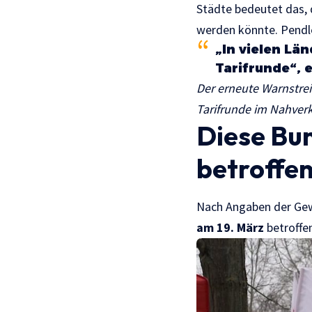
Städte bedeutet das,
werden könnte. Pendler
„In vielen Lä
Tarifrunde“, 
Der erneute Warnstrei
Tarifrunde im Nahverk
Diese Bu
betroffe
Nach Angaben der Gew
am 19. März
betroffe