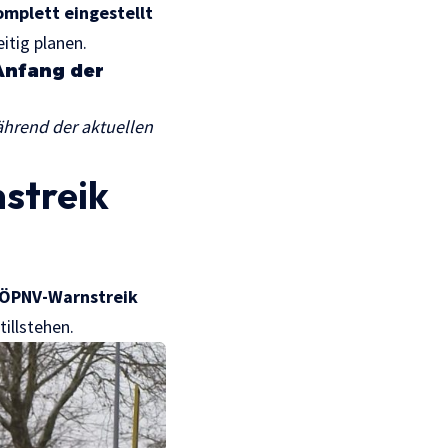
omplett eingestellt
itig planen.
Anfang der
während der aktuellen
streik
ÖPNV-Warnstreik
illstehen.