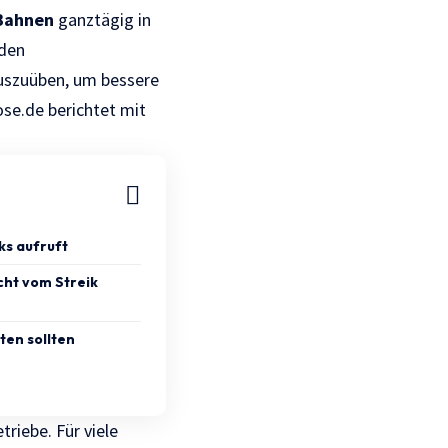
Bahnen
ganztägig in
nden
 auszuüben, um bessere
ose.de
berichtet mit
ks aufruft
cht vom Streik
ten sollten
iebe. Für viele