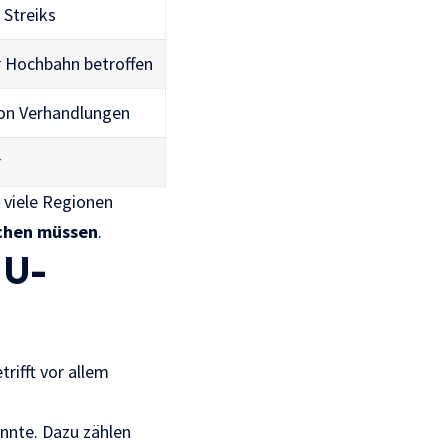
 Streiks
r Hochbahn betroffen
on Verhandlungen
r
r viele Regionen
uchen müssen
.
 U-
trifft vor allem
önnte. Dazu zählen