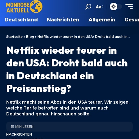
Aa
Deutschland
Nachrichten
Allgemein
Gesu
Startseite
»
Blog
»
Netflix wieder teurer in den USA: Droht bald auch in Deutschland ein Preisanstieg?
Netflix wieder teurer in
den USA: Droht bald auch
in Deutschland ein
Preisanstieg?
Netflix macht seine Abos in den USA teurer. Wir zeigen,
welche Tarife betroffen sind und warum auch
Deutschland genau hinschauen sollte.
15 MIN LESEN
NACHRICHTEN