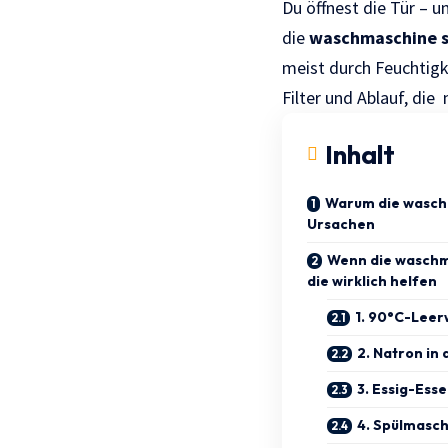
Du öffnest die Tür – 
die
waschmaschine s
meist durch Feuchtigk
Filter und Ablauf, die
Inhalt
Warum die waschm
Ursachen
Wenn die waschma
die wirklich helfen
1. 90°C-Lee
2. Natron in
3. Essig-Ess
4. Spülmasc