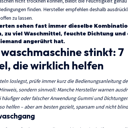
chen nicht trocknen können, bleibt die Feuchtigkeit genau
edingungen finden. Hersteller empfehlen deshalb ausdrückl
ffen zu lassen.
rten sehen fast immer dieselbe Kombination
 zu viel Waschmittel, feuchte Dichtung und e
iemand angerührt hat.
e
waschmaschine stinkt
: 7
l, die wirklich helfen
eln loslegst, prüfe immer kurz die Bedienungsanleitung dei
 Hinweis, sondern sinnvoll: Manche Hersteller warnen ausdr
bei häufiger oder falscher Anwendung Gummi und Dichtunge
o helfen – aber am besten gezielt, sparsam und nicht blin
waschgang