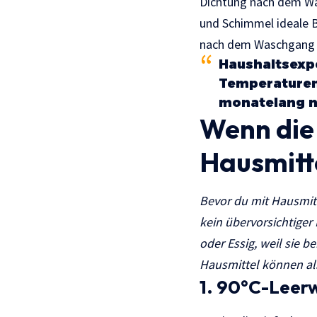
Dichtung nach dem Was
und Schimmel ideale B
nach dem Waschgang o
Haushaltsexpe
Temperaturen,
monatelang n
Wenn di
Hausmitte
Bevor du mit Hausmitt
kein übervorsichtiger
oder Essig, weil sie 
Hausmittel können als
1. 90°C-Leer