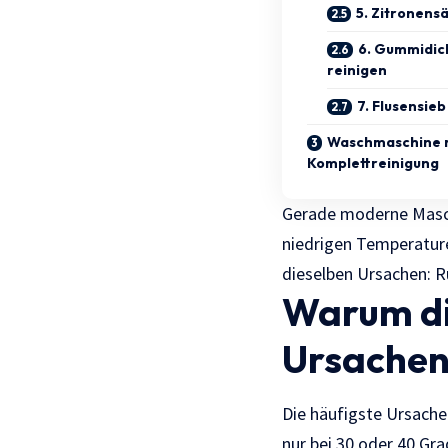
5. Zitronens
6. Gummidic
reinigen
7. Flusensieb
Waschmaschine re
Komplettreinigung
Gerade moderne Masch
niedrigen Temperatur
dieselben Ursachen: 
Warum d
Ursache
Die häufigste Ursache 
nur bei 30 oder 40 Gr