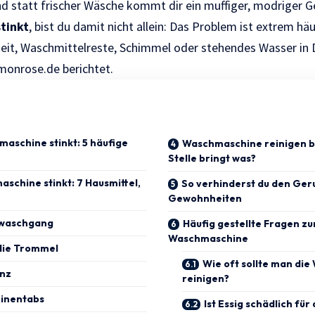
und statt frischer Wäsche kommt dir ein muffiger, modriger
tinkt
, bist du damit nicht allein: Das Problem ist extrem hä
eit, Waschmittelreste, Schimmel oder stehendes Wasser in 
monrose.de
berichtet.
aschine stinkt: 5 häufige
Waschmaschine reinigen b
Stelle bringt was?
schine stinkt: 7 Hausmittel,
So verhinderst du den Ger
Gewohnheiten
rwaschgang
Häufig gestellte Fragen zu
Waschmaschine
 die Trommel
Wie oft sollte man di
enz
reinigen?
hinentabs
Ist Essig schädlich für 