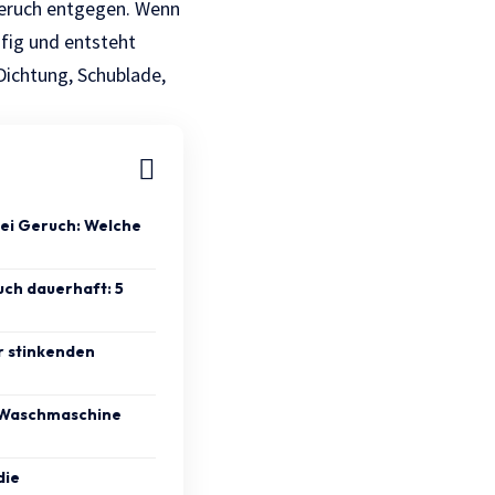
 Geruch entgegen. Wenn
ufig und entsteht
Dichtung, Schublade,
ei Geruch: Welche
uch dauerhaft: 5
r stinkenden
e Waschmaschine
die