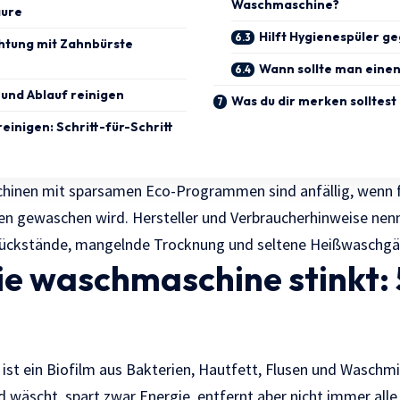
Waschmaschine?
äure
Hilft Hygienespüler g
htung mit Zahnbürste
Wann sollte man einen
 und Ablauf reinigen
Was du dir merken solltest
inigen: Schritt-für-Schritt
inen mit sparsamen Eco-Programmen sind anfällig, wenn fa
en gewaschen wird. Hersteller und Verbraucherhinweise ne
Rückstände, mangelnde Trocknung und seltene Heißwaschgä
ie
waschmaschine stinkt
:
n
ist ein Biofilm aus Bakterien, Hautfett, Flusen und Waschmi
ad wäscht, spart zwar Energie, entfernt aber nicht immer al