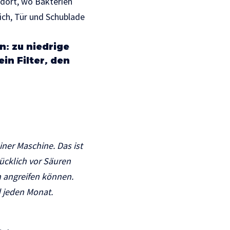
 dort, wo Bakterien
ich, Tür und Schublade
: zu niedrige
in Filter, den
ner Maschine. Das ist
ücklich vor Säuren
n angreifen können.
d jeden Monat.