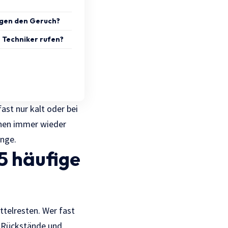
egen den Geruch?
 Techniker rufen?
st nur kalt oder bei
nnen immer wieder
nge.
 5 häufige
ttelresten. Wer fast
le Rückstände und