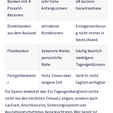
Banken mit 4-
sehr hohe
oft kürzere
Prozent-
Anfangszinsen
Garantiephase
Aktionen
Direktbanken
attraktive
Einlagensicherun
aus dem Ausland
Konditionen
g nicht immer in
Deutschland
Filialbanken
bekannte Marke,
häufig deutlich
persönliche
niedrigere
Nähe
Tagesgeldzinsen
Festgeldanbiete
feste Zinsen über
Geld ist nicht
r
längere Zeit
täglich verfügbar
Für Sparer bedeutet das: Ein Tagesgeldvergleich sollte
nicht nur den höchsten Zinssatz zeigen, sondern auch
Laufzeit, Anschlusszins, Sicherungssystem und
Auszahlungsrhythmus berücksichtigen. Wer bereit ist,