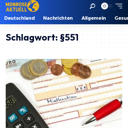
Deutschland
Nachrichten
Allgemein
Gesu
Schlagwort:
§551