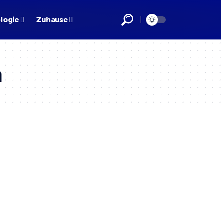
logie
Zuhause
n