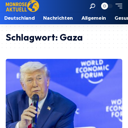
Deutschland
Nachrichten
Allgemein
Gesu
Schlagwort:
Gaza