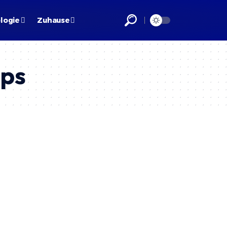
logie
Zuhause
aps