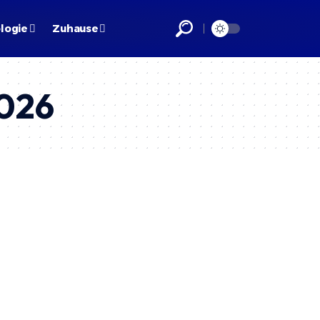
logie
Zuhause
026