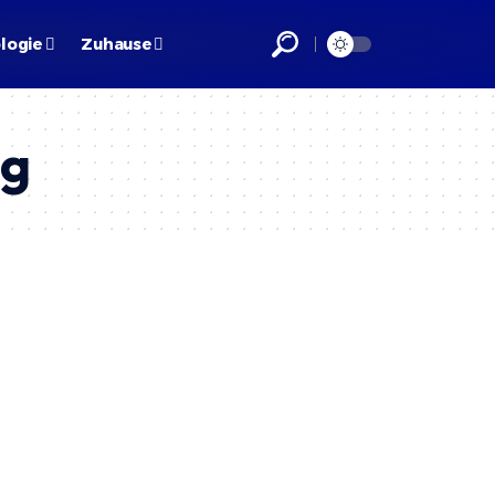
logie
Zuhause
ng