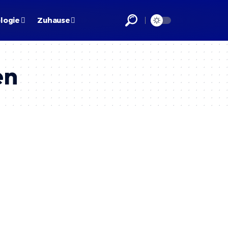
logie
Zuhause
en