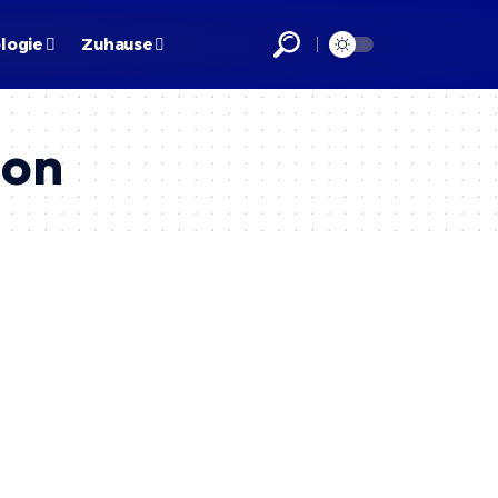
logie
Zuhause
ion