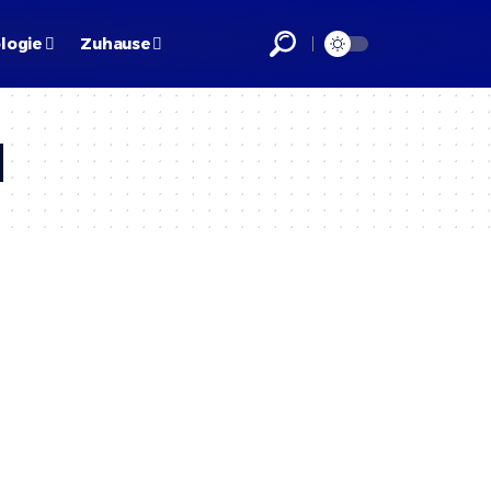
logie
Zuhause
d