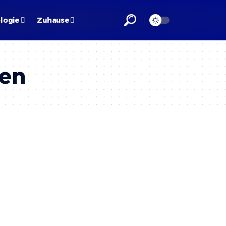
logie
Zuhause
hen