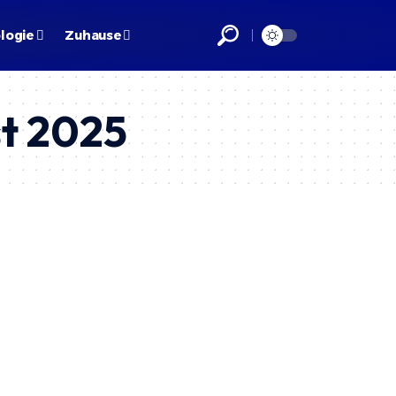
logie
Zuhause
st 2025