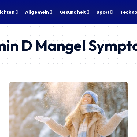
ichten
Allgemein
Gesundheit
Sport
Techno
min D Mangel Symp