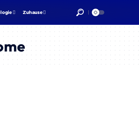
logie
Zuhause
tome