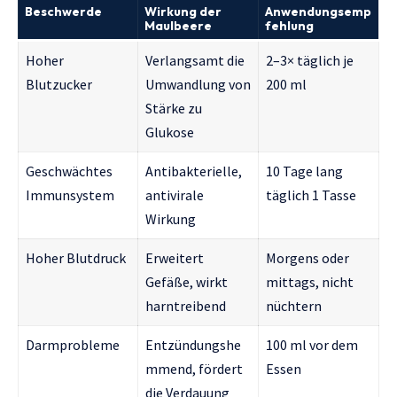
Beschwerde
Wirkung der
Anwendungsemp
Maulbeere
fehlung
Hoher
Verlangsamt die
2–3× täglich je
Blutzucker
Umwandlung von
200 ml
Stärke zu
Glukose
Geschwächtes
Antibakterielle,
10 Tage lang
Immunsystem
antivirale
täglich 1 Tasse
Wirkung
Hoher Blutdruck
Erweitert
Morgens oder
Gefäße, wirkt
mittags, nicht
harntreibend
nüchtern
Darmprobleme
Entzündungshe
100 ml vor dem
mmend, fördert
Essen
die Verdauung