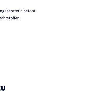
ngsberaterin betont:
nährstoffen
zu