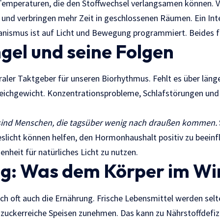
emperaturen, die den Stoffwechsel verlangsamen können. V
und verbringen mehr Zeit in geschlossenen Räumen. Ein Inter
nismus ist auf Licht und Bewegung programmiert. Beides fe
gel und seine Folgen
traler Taktgeber für unseren Biorhythmus. Fehlt es über länge
leichgewicht. Konzentrationsprobleme, Schlafstörungen und
sind Menschen, die tagsüber wenig nach draußen kommen.
slicht können helfen, den Hormonhaushalt positiv zu beeinf
nheit für natürliches Licht zu nutzen.
g: Was dem Körper im Win
ich oft auch die Ernährung. Frische Lebensmittel werden sel
uckerreiche Speisen zunehmen. Das kann zu Nährstoffdefizi