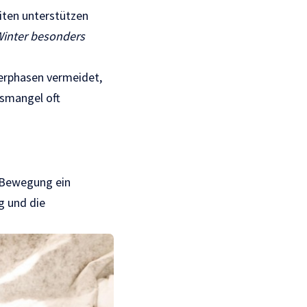
iten unterstützen
Winter besonders
gerphasen vermeidet,
tsmangel oft
t Bewegung ein
g und die