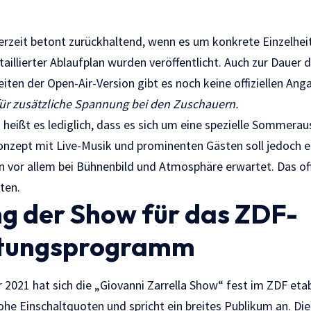
derzeit betont zurückhaltend, wenn es um konkrete Einzelhei
taillierter Ablaufplan wurden veröffentlicht. Auch zur Dauer
ten der Open-Air-Version gibt es noch keine offiziellen Ang
für zusätzliche Spannung bei den Zuschauern.
eißt es lediglich, dass es sich um eine spezielle Sommerau
zept mit Live-Musik und prominenten Gästen soll jedoch er
vor allem bei Bühnenbild und Atmosphäre erwartet. Das off
ten.
g der Show für das ZDF-
ltungsprogramm
 2021 hat sich die „Giovanni Zarrella Show“ fest im ZDF eta
ohe Einschaltquoten und spricht ein breites Publikum an. Di