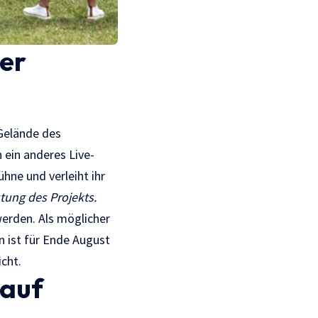
er
Gelände des
ein anderes Live-
hne und verleiht ihr
tung des Projekts.
erden. Als möglicher
n ist für Ende August
cht.
lauf