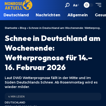
Aa
Deutschland
Nachrichten
Allgemein
Gesu
Startseite
»
Blog
»
Schnee in Deutschland am Wochenende: Wetterprognose für 14.–16. Februar 2026
Schnee in Deutschland am
Wochenende:
Wetterprognose für 14.–
16. Februar 2026
Laut DWD Wetterprognose fällt in der Mitte und im
Süden Deutschlands Schnee. Ab Rosenmontag wird es
wieder milder.
4 MIN LESEN
DEUTSCHLAND