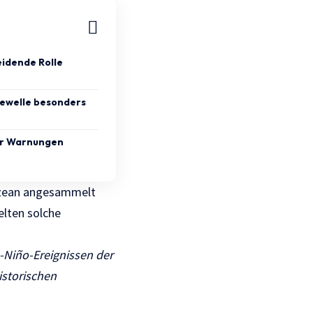
idende Rolle
ewelle besonders
er Warnungen
 Ozean angesammelt
elten solche
l-Niño-Ereignissen der
istorischen