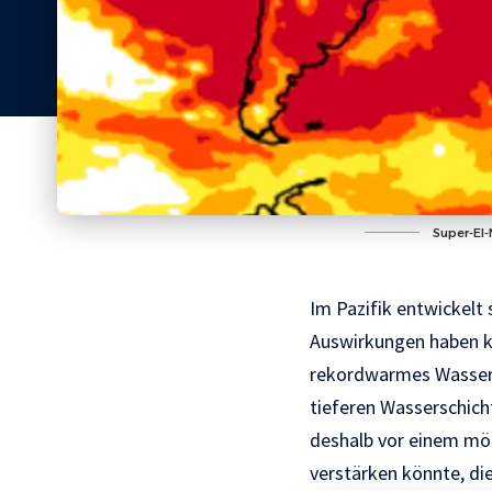
Super-El-
Im Pazifik entwickelt
Auswirkungen haben kö
rekordwarmes Wasser q
tieferen Wasserschich
deshalb vor einem mög
verstärken könnte, d