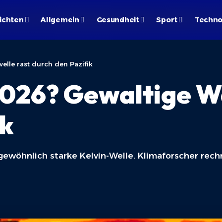
ichten
Allgemein
Gesundheit
Sport
Techno
lle rast durch den Pazifik
2026? Gewaltige W
ik
ergewöhnlich starke Kelvin-Welle. Klimaforscher re