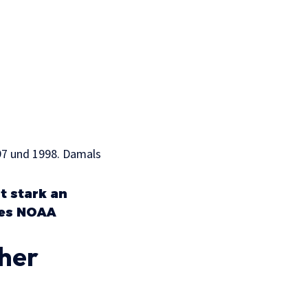
997 und 1998. Damals
t stark an
des NOAA
her