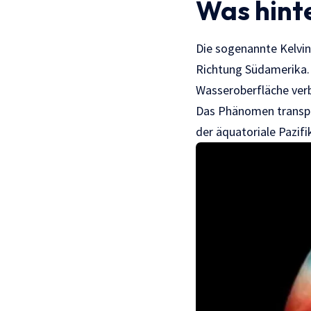
Was hinte
Die sogenannte Kelvi
Richtung Südamerika. 
Wasseroberfläche ver
Das Phänomen transpo
der äquatoriale Pazifi