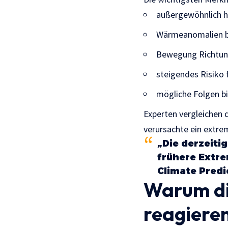
außergewöhnlich 
Wärmeanomalien bi
Bewegung Richtun
steigendes Risiko 
mögliche Folgen b
Experten vergleichen d
verursachte ein extre
„Die derzeiti
frühere Extre
Climate Predi
Warum di
reagiere