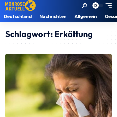
Deutschland
Nachrichten
Allgemein
Gesu
Schlagwort:
Erkältung