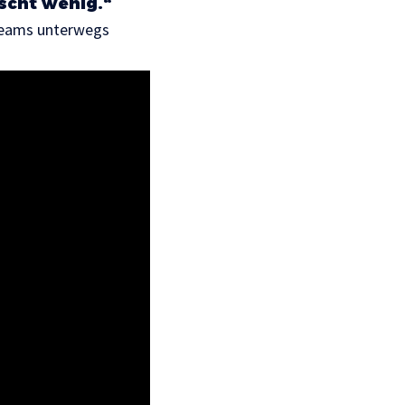
scht wenig.“
 Teams unterwegs