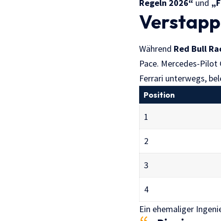
Regeln 2026“
und
„F
Verstappe
Während
Red Bull Ra
Pace. Mercedes-Pilot G
Ferrari unterwegs, bel
Position
1
2
3
4
Ein ehemaliger Ingen