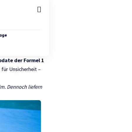
Tage
pdate der Formel 1
 für Unsicherheit –
im.
Dennoch liefern