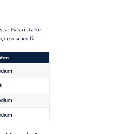
car Piastri starke
n
, inzwischen für
ifen
edium
ft
edium
edium