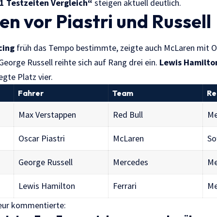
1 Testzeiten Vergleich“
steigen aktuell deutlich.
n vor Piastri und Russell
cing
früh das Tempo bestimmte, zeigte auch McLaren mit Os
eorge Russell reihte sich auf Rang drei ein.
Lewis Hamilto
egte Platz vier.
Fahrer
Team
Re
Max Verstappen
Red Bull
M
Oscar Piastri
McLaren
So
George Russell
Mercedes
M
Lewis Hamilton
Ferrari
M
ieur kommentierte: