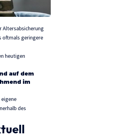
er Altersabsicherung
s oftmals geringere
en heutigen
end auf dem
nehmend im
 eigene
nerhalb des
tuell