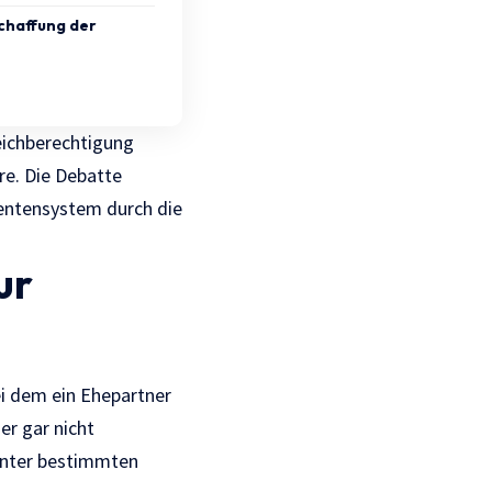
schaffung der
eichberechtigung
are. Die Debatte
Rentensystem durch die
ur
ei dem ein Ehepartner
er gar nicht
 unter bestimmten