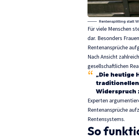
Rentensplitting statt 
Für viele Menschen ste
dar. Besonders Frauen
Rentenansprüche aufg
Nach Ansicht zahlreic
gesellschaftlichen Rea
„Die heutige
traditionelle
Widerspruch 
Experten argumentiere
Rentenansprüche aufzu
Rentensystems.
So funkti