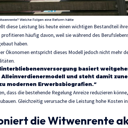
Witwenrente? Welche Folgen eine Reform hätte
llt diese Leistung bis heute einen wichtigen Bestandteil ihr
 profitieren häufig davon, weil sie während des Berufsleben
ebaut haben.
her Ökonomen entspricht dieses Modell jedoch nicht mehr d
litäten.
 Hinterbliebenenversorgung basiert weitgeh
n Alleinverdienermodell und steht damit zu
zu modernen Erwerbsbiografien.“
n, dass die bestehende Regelung Anreize reduzieren könne,
bauen. Gleichzeitig verursache die Leistung hohe Kosten in
oniert die Witwenrente ak