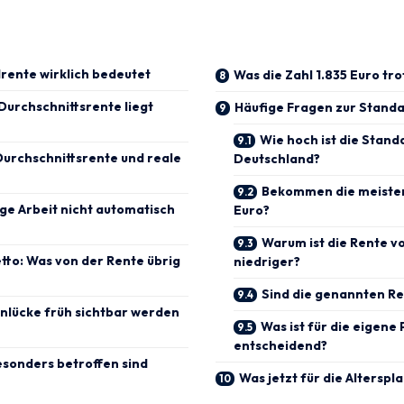
rente wirklich bedeutet
Was die Zahl 1.835 Euro tr
Durchschnittsrente liegt
Häufige Fragen zur Stand
Wie hoch ist die Stand
urchschnittsrente und reale
Deutschland?
Bekommen die meisten
ge Arbeit nicht automatisch
Euro?
Warum ist die Rente v
netto: Was von der Rente übrig
niedriger?
Sind die genannten R
nlücke früh sichtbar werden
Was ist für die eigene
entscheidend?
sonders betroffen sind
Was jetzt für die Alterspl