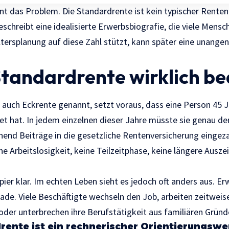
nt das Problem. Die Standardrente ist kein typischer Renten
schreibt eine idealisierte Erwerbsbiografie, die viele Mensc
Altersplanung auf diese Zahl stützt, kann später eine unan
Standardrente wirklich b
t auch Eckrente genannt, setzt voraus, dass eine Person 45 J
t hat. In jedem einzelnen dieser Jahre müsste sie genau de
hend Beiträge in die gesetzliche Rentenversicherung eingeza
ne Arbeitslosigkeit, keine Teilzeitphase, keine längere Ausze
ier klar. Im echten Leben sieht es jedoch oft anders aus. Er
rade. Viele Beschäftigte wechseln den Job, arbeiten zeitweise
 oder unterbrechen ihre Berufstätigkeit aus familiären Gründ
rente ist ein rechnerischer Orientierungswer