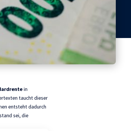
dardrente
in
ertexten taucht dieser
chen entsteht dadurch
stand sei, die