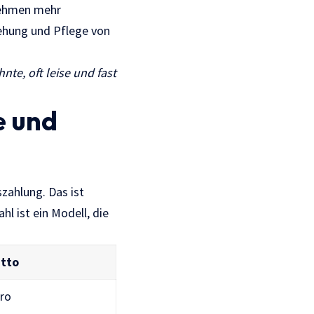
rnehmen mehr
iehung und Pflege von
te, oft leise und fast
e und
zahlung. Das ist
hl ist ein Modell, die
utto
uro