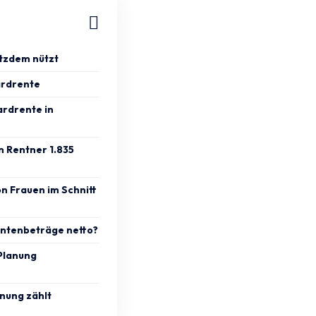
otzdem nützt
ardrente
ardrente in
 Rentner 1.835
on Frauen im Schnitt
entenbeträge netto?
 Planung
anung zählt