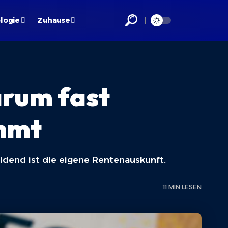
logie
Zuhause
arum fast
ommt
heidend ist die eigene Rentenauskunft.
11 MIN LESEN