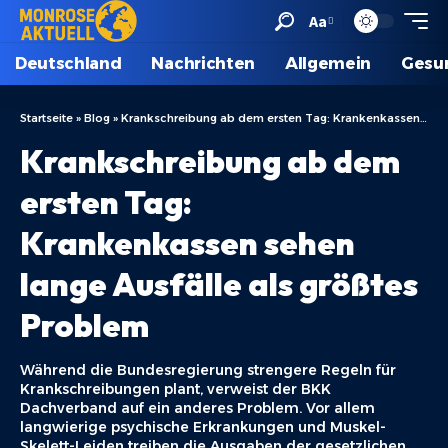
Aa
Deutschland
Nachrichten
Allgemein
Gesu
Startseite
»
Blog
»
Krankschreibung ab dem ersten Tag: Krankenkassen sehen lange Ausfälle als größtes Problem
Krankschreibung ab dem
ersten Tag:
Krankenkassen sehen
lange Ausfälle als größtes
Problem
Während die Bundesregierung strengere Regeln für
Krankschreibungen plant, verweist der BKK
Dachverband auf ein anderes Problem. Vor allem
langwierige psychische Erkrankungen und Muskel-
Skelett-Leiden treiben die Ausgaben der gesetzlichen