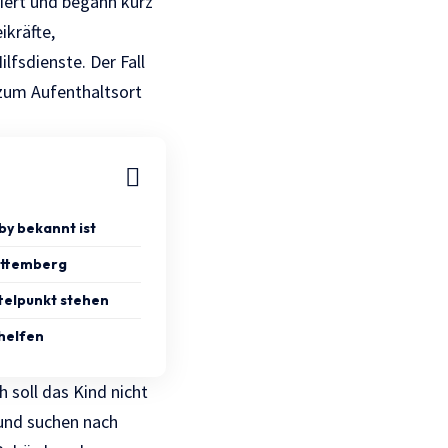
iert und begann kurz
kräfte,
fsdienste. Der Fall
 zum Aufenthaltsort
by bekannt ist
rttemberg
ttelpunkt stehen
 helfen
 soll das Kind nicht
und suchen nach