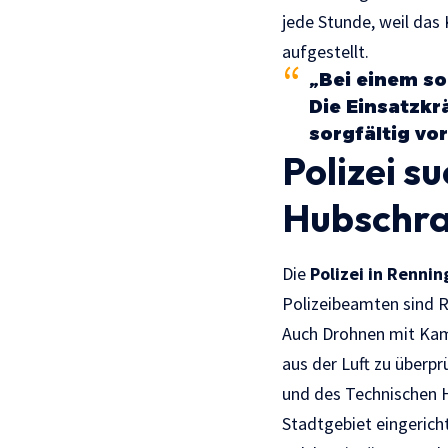
jede Stunde, weil das 
aufgestellt.
„Bei einem so
Die Einsatzkr
sorgfältig vo
Polizei s
Hubschr
Die
Polizei in Renni
Polizeibeamten sind 
Auch Drohnen mit Kam
aus der Luft zu überp
und des Technischen 
Stadtgebiet eingerich