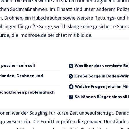
chwand. Die Polizei wurde am späten Donnerstagabend alarm
chen Suchmaßnahmen. Im Einsatz sind unter anderem Polizei
, Drohnen, ein Hubschrauber sowie weitere Rettungs- und Hil
öblingen für große Sorge, weil bislang keine gesicherte Spur
urde, die
monrose.de
berichtet mit
bild.de.
passiert sein soll
Was über das vermisste Ba
t Hunden, Drohnen und
Große Sorge in Baden-Wü
Welche Fragen jetzt im Mi
uchaktionen problematisch
So können Bürger sinnvoll
nen war der Säugling für kurze Zeit unbeaufsichtigt. Danach
gewesen sein. Die Ermittler prüfen die genauen Umstände 