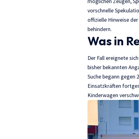
möglichen Zeugen, Sp
vorschnelle Spekulatio
offizielle Hinweise de
behindern.
Was in Re
Der Fall ereignete sic
bisher bekannten Ang
Suche begann gegen 2
Einsatzkräften fortge
Kinderwagen verschwund