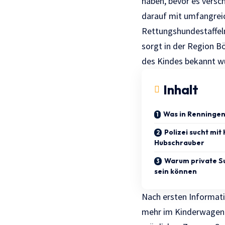
haben, bevor es vers
darauf mit umfangrei
Rettungshundestaffeln
sorgt in der Region B
des Kindes bekannt w
Inhalt
Was in Renningen 
Polizei sucht mi
Hubschrauber
Warum private S
sein können
Nach ersten Informatio
mehr im Kinderwagen 