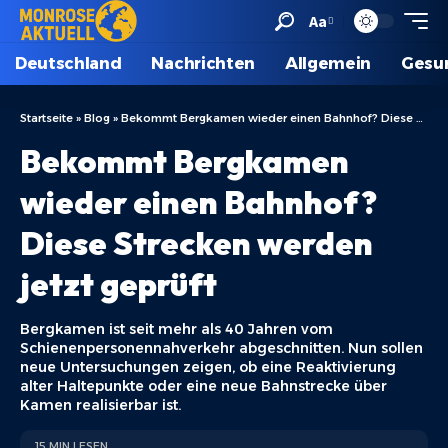
Aa
Deutschland
Nachrichten
Allgemein
Gesu
Startseite
»
Blog
»
Bekommt Bergkamen wieder einen Bahnhof? Diese Strecken werden jetzt geprüft
Bekommt Bergkamen
wieder einen Bahnhof?
Diese Strecken werden
jetzt geprüft
Bergkamen ist seit mehr als 40 Jahren vom
Schienenpersonennahverkehr abgeschnitten. Nun sollen
neue Untersuchungen zeigen, ob eine Reaktivierung
alter Haltepunkte oder eine neue Bahnstrecke über
Kamen realisierbar ist.
15 MIN LESEN