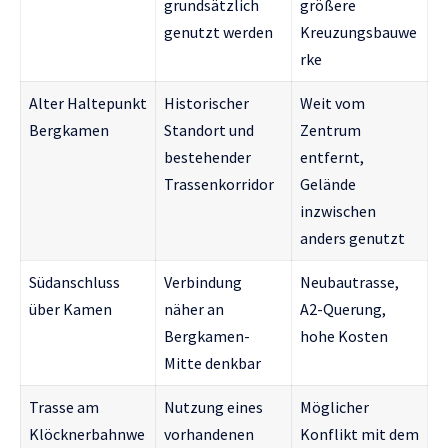
grundsätzlich
größere
genutzt werden
Kreuzungsbauwe
rke
Alter Haltepunkt
Historischer
Weit vom
Bergkamen
Standort und
Zentrum
bestehender
entfernt,
Trassenkorridor
Gelände
inzwischen
anders genutzt
Südanschluss
Verbindung
Neubautrasse,
über Kamen
näher an
A2-Querung,
Bergkamen-
hohe Kosten
Mitte denkbar
Trasse am
Nutzung eines
Möglicher
Klöcknerbahnwe
vorhandenen
Konflikt mit dem