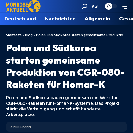
Aa
Deutschland
Nachrichten
Allgemein
Gesu
Startseite
»
Blog
»
Polen und Südkorea starten gemeinsame Produktion von CGR-080-Raketen für Homar-K
Polen und Südkorea
starten gemeinsame
Produktion von CGR-080-
Raketen für Homar-K
Polen und Südkorea bauen gemeinsam ein Werk für
CGR-080-Raketen für Homar-K-Systeme. Das Projekt
stärkt die Verteidigung und schafft hunderte
Arbeitsplätze.
3 MIN LESEN