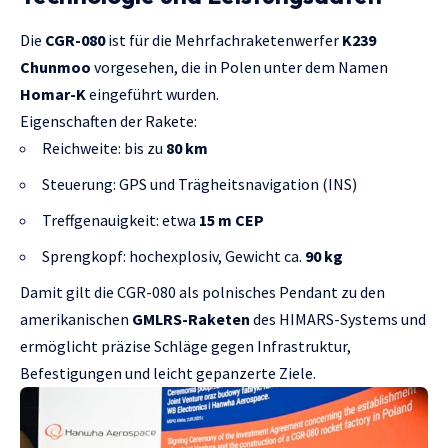
Die
CGR-080
ist für die Mehrfachraketenwerfer
K239
Chunmoo
vorgesehen, die in Polen unter dem Namen
Homar-K
eingeführt wurden.
Eigenschaften der Rakete:
Reichweite: bis zu
80 km
Steuerung: GPS und Trägheitsnavigation (INS)
Treffgenauigkeit: etwa
15 m CEP
Sprengkopf: hochexplosiv, Gewicht ca.
90 kg
Damit gilt die CGR-080 als polnisches Pendant zu den
amerikanischen
GMLRS-Raketen
des HIMARS-Systems und
ermöglicht präzise Schläge gegen Infrastruktur,
Befestigungen und leicht gepanzerte Ziele.