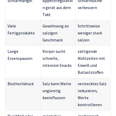
Schlafmangel
Appetitregulatio
Schlafroutine
n gerät aus dem
verbessern
Takt
Viele
Gewöhnung an
Schrittweise
Fertigprodukte
salzigen
weniger stark
Geschmack
salzen
Lange
Körper sucht
sättigende
Essenspausen
schnelle,
Mahlzeiten mit
intensive Snacks
Eiweiß und
Ballaststoffen
Bluthochdruck
Salz kann Werte
verstecktes Salz
ungünstig
reduzieren,
beeinflussen
Werte
kontrollieren
Durchfall oder
möglicher
medizinisch