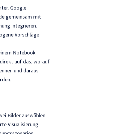
nter. Google
urde gemeinsam mit
ung integrieren.
zogene Vorschläge
t einem Notebook
direkt auf das, worauf
kennen und daraus
rden.
zwei Bilder auswählen
te Visualisierung
anungsszenarien.