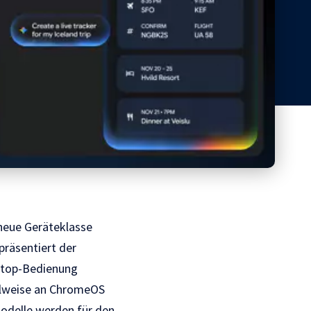
 neue Geräteklasse
präsentiert der
aptop-Bedienung
eilweise an ChromeOS
 Modelle werden für den