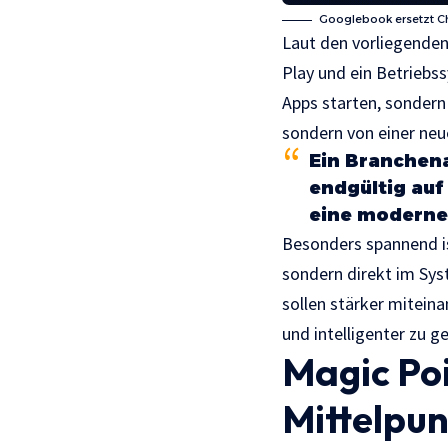
Googlebook ersetzt C
Laut den vorliegende
Play und ein Betriebss
Apps starten, sondern
sondern von einer neu
Ein Branchena
endgültig auf
eine moderne
Besonders spannend ist
sondern direkt im Sys
sollen stärker mitein
und intelligenter zu g
Magic Poi
Mittelpu