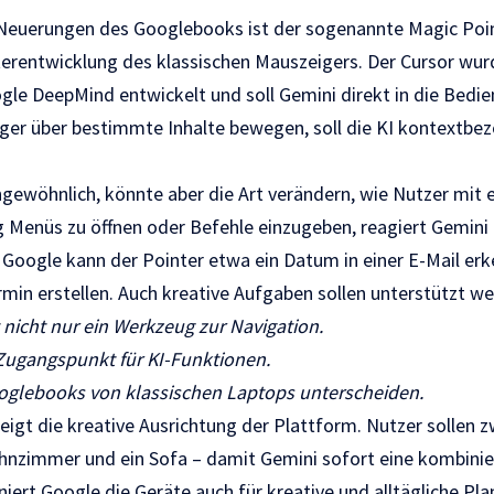
n Neuerungen des Googlebooks ist der sogenannte Magic Poi
iterentwicklung des klassischen Mauszeigers. Der Cursor w
e DeepMind entwickelt und soll Gemini direkt in die Bedien
ger über bestimmte Inhalte bewegen, soll die KI kontextbe
ngewöhnlich, könnte aber die Art verändern, wie Nutzer mi
ig Menüs zu öffnen oder Befehle einzugeben, reagiert Gemini 
t Google kann der Pointer etwa ein Datum in einer E-Mail er
min erstellen. Auch kreative Aufgaben sollen unterstützt we
 nicht nur ein Werkzeug zur Navigation.
Zugangspunkt für KI-Funktionen.
glebooks von klassischen Laptops unterscheiden.
zeigt die kreative Ausrichtung der Plattform. Nutzer sollen 
nzimmer und ein Sofa – damit Gemini sofort eine kombinier
oniert Google die Geräte auch für kreative und alltägliche Pl