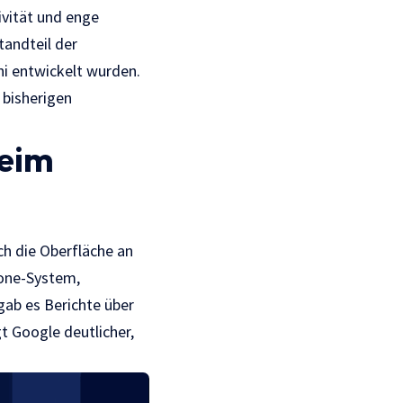
ivität und enge
tandteil der
ni entwickelt wurden.
 bisherigen
eim
ch die Oberfläche an
one-System,
gab es Berichte über
 Google deutlicher,