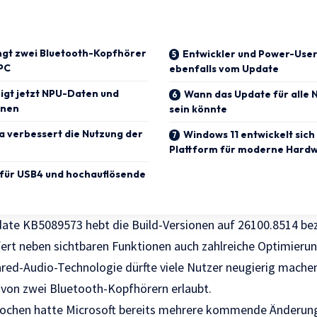
ngt zwei Bluetooth-Kopfhörer
Entwickler und Power-User
 PC
ebenfalls vom Update
igt jetzt NPU-Daten und
Wann das Update für alle 
onen
sein könnte
 verbessert die Nutzung der
Windows 11 entwickelt sich
Plattform für moderne Hard
für USB4 und hochauflösende
ate KB5089573 hebt die Build-Versionen auf 26100.8514 be
fert neben sichtbaren Funktionen auch zahlreiche Optimieru
ared-Audio-Technologie dürfte viele Nutzer neugierig machen
 von zwei Bluetooth-Kopfhörern erlaubt.
ochen hatte Microsoft bereits mehrere kommende Änderun