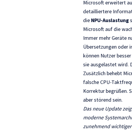
Microsoft erweitert 
detailliertere Inform
die
NPU-Auslastung
s
Microsoft auf die wa
Immer mehr Geräte nut
Übersetzungen oder i
können Nutzer besser
sie ausgelastet wird.
Zusätzlich behebt Micr
falsche CPU-Taktfrequ
Korrektur begrüßen. S
aber störend sein.
Das neue Update zeigt
moderne Systemarchite
zunehmend wichtiger