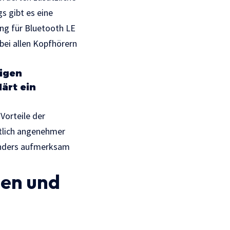
gs gibt es eine
ng für Bluetooth LE
 bei allen Kopfhörern
tigen
ärt ein
Vorteile der
tlich angenehmer
onders aufmerksam
ten und