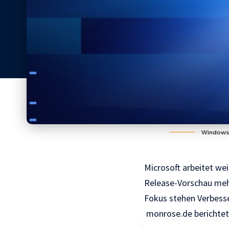
Windows 1
Microsoft arbeitet we
Release-Vorschau meh
Fokus stehen Verbess
monrose.de
berichte