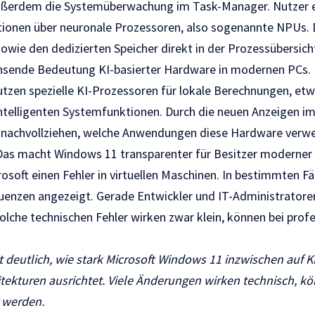
außerdem die Systemüberwachung im Task-Manager. Nutzer e
ationen über neuronale Prozessoren, also sogenannte NPUs. 
owie den dedizierten Speicher direkt in der Prozessübersich
chsende Bedeutung KI-basierter Hardware in modernen PCs.
zen spezielle KI-Prozessoren für lokale Berechnungen, etwa
ntelligenten Systemfunktionen. Durch die neuen Anzeigen 
 nachvollziehen, welche Anwendungen diese Hardware verwe
 Das macht Windows 11 transparenter für Besitzer moderner
osoft einen Fehler in virtuellen Maschinen. In bestimmten F
enzen angezeigt. Gerade Entwickler und IT-Administratoren
olche technischen Fehler wirken zwar klein, können bei prof
 deutlich, wie stark Microsoft Windows 11 inzwischen auf 
kturen ausrichtet. Viele Änderungen wirken technisch, kö
 werden.