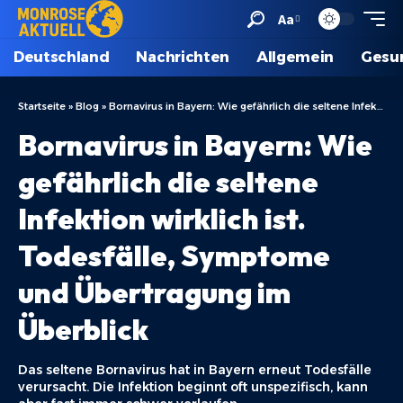
Aa
Deutschland
Nachrichten
Allgemein
Gesu
Startseite
»
Blog
»
Bornavirus in Bayern: Wie gefährlich die seltene Infektion wirklich ist. Todesfälle, Symptome und Übertragung im Überblick
Bornavirus in Bayern: Wie
gefährlich die seltene
Infektion wirklich ist.
Todesfälle, Symptome
und Übertragung im
Überblick
Das seltene Bornavirus hat in Bayern erneut Todesfälle
verursacht. Die Infektion beginnt oft unspezifisch, kann