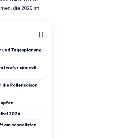
hmen, die 2026 im
er und Tagesplanung
el wofür sinnvoll
r die Pollensaison
nupfen
ttel 2026
ft am schnellsten