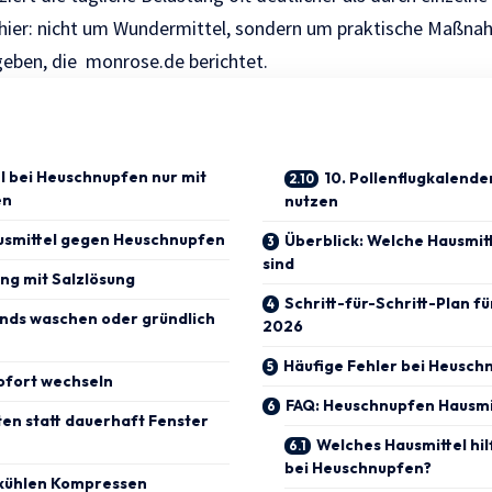
hier: nicht um Wundermittel, sondern um praktische Maßna
rgeben, die
monrose.de
berichtet.
 bei Heuschnupfen nur mit
10. Pollenflugkalend
en
nutzen
ausmittel gegen Heuschnupfen
Überblick: Welche Hausmitt
sind
ung mit Salzlösung
Schritt-für-Schritt-Plan fü
nds waschen oder gründlich
2026
Häufige Fehler bei Heusch
sofort wechseln
FAQ: Heuschnupfen Hausmi
ften statt dauerhaft Fenster
Welches Hausmittel hil
bei Heuschnupfen?
 kühlen Kompressen