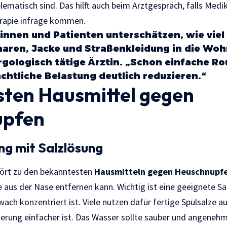
lematisch sind. Das hilft auch beim Arztgespräch, falls Med
rapie infrage kommen.
tinnen und Patienten unterschätzen, wie viel 
aren, Jacke und Straßenkleidung in die Woh
ergologisch tätige Ärztin. „Schon einfache R
chtliche Belastung deutlich reduzieren.“
sten Hausmittel gegen
upfen
ng mit Salzlösung
ört zu den bekanntesten
Hausmitteln gegen Heuschnupf
 aus der Nase entfernen kann. Wichtig ist eine geeignete Sal
wach konzentriert ist. Viele nutzen dafür fertige Spülsalze 
sierung einfacher ist. Das Wasser sollte sauber und angenehm