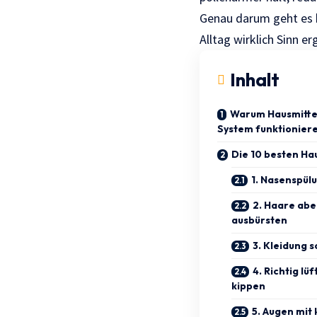
Genau darum geht es 
Alltag wirklich Sinn e
Inhalt
Warum Hausmittel
System funktionier
Die 10 besten H
1. Nasenspül
2. Haare abe
ausbürsten
3. Kleidung 
4. Richtig lü
kippen
5. Augen mit