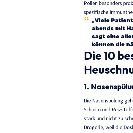
Pollen besonders prob
spezifische Immunthe
„Viele Patien
abends mit Ha
sagt eine all
können die nä
Die 10 be
Heuschn
1. Nasenspülu
Die Nasenspülung geh
Schleim und Reizstoffe
stark und nicht zu sch
Drogerie, weil die Do