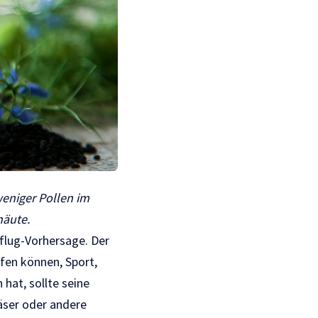
weniger Pollen im
häute.
nflug-Vorhersage. Der
lfen können, Sport,
hat, sollte seine
äser oder andere