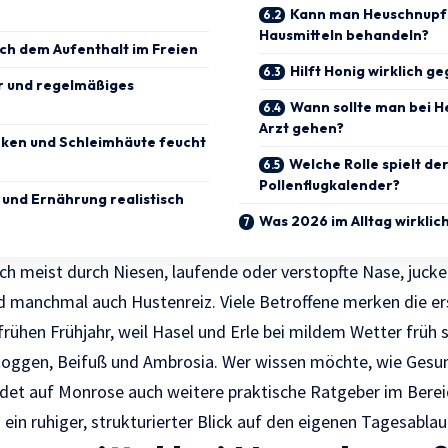
Kann man Heuschnupfe
Hausmitteln behandeln?
ch dem Aufenthalt im Freien
Hilft Honig wirklich g
ter und regelmäßiges
Wann sollte man bei 
Arzt gehen?
nken und Schleimhäute feucht
Welche Rolle spielt de
Pollenflugkalender?
e und Ernährung realistisch
Was 2026 im Alltag wirklich
ch meist durch Niesen, laufende oder verstopfte Nase, juck
d manchmal auch Hustenreiz. Viele Betroffene merken die 
frühen Frühjahr, weil Hasel und Erle bei mildem Wetter früh 
 Roggen, Beifuß und Ambrosia. Wer wissen möchte, wie Gesun
et auf Monrose auch weitere praktische Ratgeber im Bere
h ein ruhiger, strukturierter Blick auf den eigenen Tagesablau