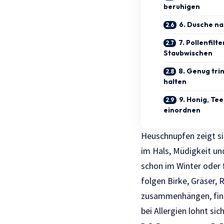
beruhigen
6. Dusche na
7. Pollenfil
Staubwischen
8. Genug tri
halten
9. Honig, Te
einordnen
Heuschnupfen zeigt si
im Hals, Müdigkeit un
schon im Winter oder 
folgen Birke, Gräser,
zusammenhängen, find
bei Allergien lohnt sic