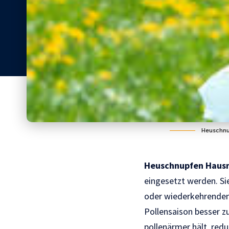
Heuschnup
Heuschnupfen Hausm
eingesetzt werden. S
oder wiederkehrenden 
Pollensaison besser 
pollenärmer hält, redu