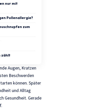
n nur mit
egen Pollenallergie?
Heuschnupfen zum
r
 zählt
ende Augen, Kratzen
ersten Beschwerden
starten können. Später
dheit und Alltag
ich
Gesundheit
. Gerade
f.