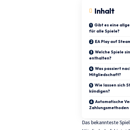
Inhalt
Gibt es eine all
für alle Spiele?
EA Play auf Stea
Welche Spiele sin
enthalten?
Was passiert na
Mitgliedschaft?
Wie lassen sich
kündigen?
Automatische Ve
Zahlungsmethoden
Das bekannteste Spiel