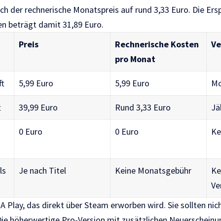
ich der rechnerische Monatspreis auf rund 3,33 Euro. Die Er
n beträgt damit 31,89 Euro.
Preis
Rechnerische Kosten
Ve
pro Monat
ft
5,99 Euro
5,99 Euro
Mo
t
39,99 Euro
Rund 3,33 Euro
Jä
0 Euro
0 Euro
Ke
ls
Je nach Titel
Keine Monatsgebühr
Ke
Ve
EA Play, das direkt über Steam erworben wird. Sie sollten nic
Die höherwertige Pro-Version mit zusätzlichen Neuerschei