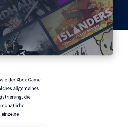
h wie der Xbox Game
olches allgemeines
strierung, die
e monatliche
 einzelne