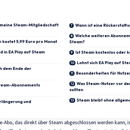
gemeine Steam-Mitgliedschaft
Wann ist eine Rückerstatt
Welche weiteren Abonneme
m kostet 5,99 Euro pro Monat
Steam?
d in EA Play auf Steam
Ist Steam kostenlos oder k
Lohnt sich EA Play auf St
ch dem Ende der
Besonderheiten für Nutze
Was Steam-Nutzer vor de
 Steam-Abonnements
sollten
Steam bleibt ohne allge
rlängerung und
e-Abo, das direkt über Steam abgeschlossen werden kann, is