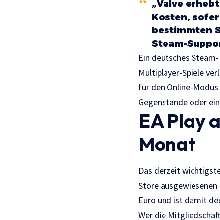
„Valve erheb
Kosten, sofe
bestimmten S
Steam-Suppor
Ein deutsches Steam-K
Multiplayer-Spiele ve
für den Online-Modus ü
Gegenstände oder ein
EA Play a
Monat
Das derzeit wichtigst
Store ausgewiesenen K
Euro und ist damit deu
Wer die Mitgliedschaf