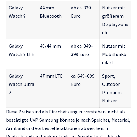
Galaxy
44 mm
ab ca. 329
Nutzer mit
Watch 9
Bluetooth
Euro
größerem
Displaywuns
ch
Galaxy
40/44 mm
ab ca. 349–
Nutzer mit
Watch 9 LTE
399 Euro
Mobilfunkb
edarf
Galaxy
47 mm LTE
ca. 649–699
Sport,
Watch Ultra
Euro
Outdoor,
2
Premium-
Nutzer
Diese Preise sind als Einschätzung zu verstehen, nicht als
bestätigte UVP. Samsung könnte je nach Speicher, Material,
Armband und Vorbestelleraktionen abweichen. In
Deutschland sind zudem Trade-in-Angebote, Cashback-